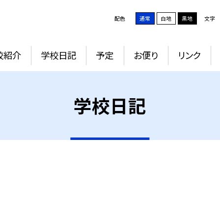
配色
通常
白地
黒地
文字
校紹介
学校日記
予定
お便り
リンク
学校日記