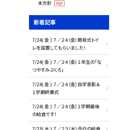
本方針
PDF
新着記事
7/24( 金 ) ７／２４（金）簡易式トイ
レを設置してもらいました！
7/24( 金 ) ７／２４（金）１年生の「な
つやすみぶくろ」
7/24( 金 ) ７／２４（金）自学表彰＆
１学期終業式
7/24( 金 ) ７／２４（金）１学期最後
の給食です！
7/23( 木 ) ７／２３（木）今日の給食