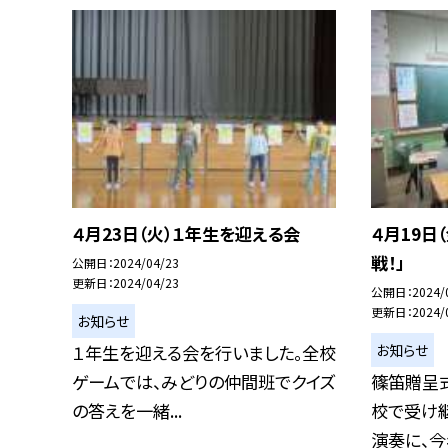
４月23日（火）１年生を迎える会
４月19日
戦！」
公開日
2024/04/23
更新日
2024/04/23
公開日
2024/
更新日
2024/
お知らせ
お知らせ
１年生を迎える会を行いました。全校
ゲームでは、みどりの仲間班でクイズ
篠笛贈呈
の答えを一緒...
校で受け
演奏に、今年