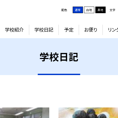
配色
通常
白地
黒地
文字
学校紹介
学校日記
予定
お便り
リン
学校日記