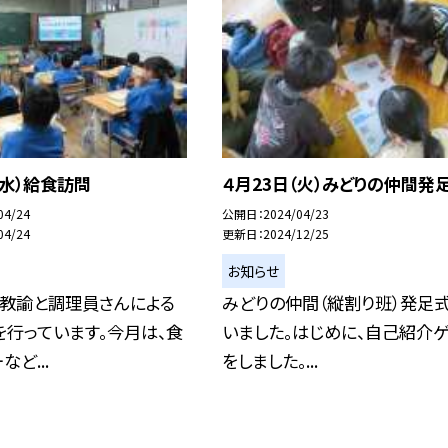
（水）給食訪問
４月23日（火）みどりの仲間発
04/24
公開日
2024/04/23
04/24
更新日
2024/12/25
お知らせ
養教諭と調理員さんによる
みどりの仲間（縦割り班）発足
行っています。今月は、食
いました。はじめに、自己紹介
ど...
をしました。...