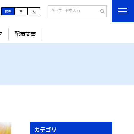
標準
中
大
ク
配布文書
カテゴリ