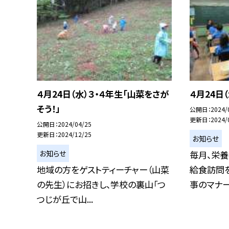
４月24日（水）３・４年生「山菜をさが
４月24日
そう！」
公開日
2024/
更新日
2024/
公開日
2024/04/25
更新日
2024/12/25
お知らせ
お知らせ
毎月、栄
地域の方をゲストティーチャー（山菜
給食訪問を
の先生）にお招きし、学校の裏山「つ
事のマナーな
つじが丘で山...