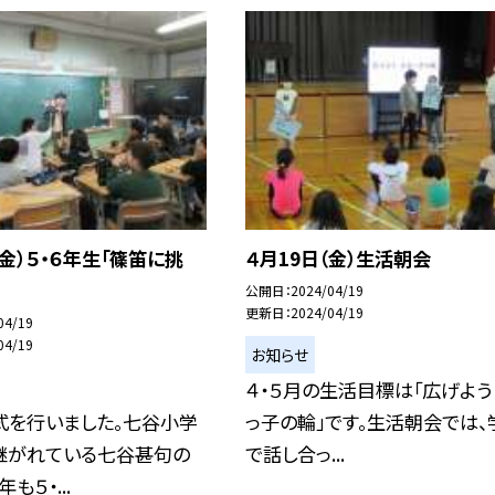
（金）５・６年生「篠笛に挑
４月19日（金）生活朝会
公開日
2024/04/19
更新日
2024/04/19
04/19
04/19
お知らせ
４・５月の生活目標は「広げよう
式を行いました。七谷小学
っ子の輪」です。生活朝会では、
継がれている七谷甚句の
で話し合っ...
も５・...