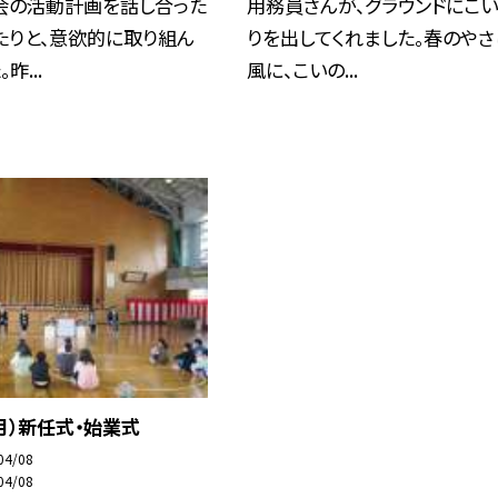
会の活動計画を話し合った
用務員さんが、グラウンドにこ
たりと、意欲的に取り組ん
りを出してくれました。春のやさ
昨...
風に、こいの...
月）新任式・始業式
04/08
04/08