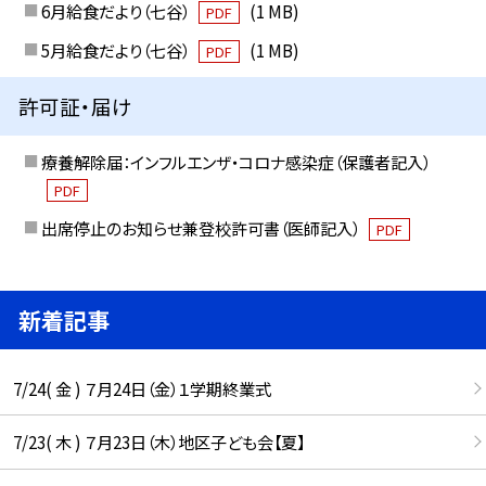
6月給食だより（七谷）
(1 MB)
PDF
5月給食だより（七谷）
(1 MB)
PDF
許可証・届け
療養解除届：インフルエンザ・コロナ感染症（保護者記入）
PDF
出席停止のお知らせ兼登校許可書（医師記入）
PDF
新着記事
7/24( 金 ) ７月24日（金）１学期終業式
7/23( 木 ) ７月23日（木）地区子ども会【夏】