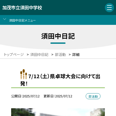
加茂市立須田中学校
須田中日記メニュー
須田中日記
トップページ
>
須田中日記
>
部活動
>
詳細
7/12（土）県卓球大会に向けて出
発！
公開日
2025/07/12
更新日
2025/07/12
部活動