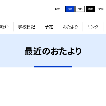
配色
通常
白地
黒地
文字
紹介
学校日記
予定
おたより
リンク
最近のおたより