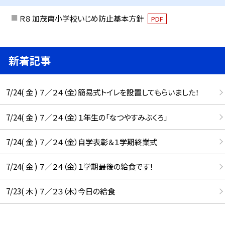
Ｒ８ 加茂南小学校いじめ防止基本方針
PDF
新着記事
7/24( 金 ) ７／２４（金）簡易式トイレを設置してもらいました！
7/24( 金 ) ７／２４（金）１年生の「なつやすみぶくろ」
7/24( 金 ) ７／２４（金）自学表彰＆１学期終業式
7/24( 金 ) ７／２４（金）１学期最後の給食です！
7/23( 木 ) ７／２３（木）今日の給食