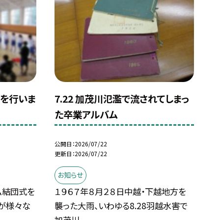
式を行いま
7.22 加茂川氾濫で流されてしまっ
た卒業アルバム
公開日
2026/07/22
更新日
2026/07/22
お知らせ
ム結団式を
１９６７年８月２８日中越・下越地方を
が様々な
襲った大雨、いわゆる8.28羽越水害で
加茂川...