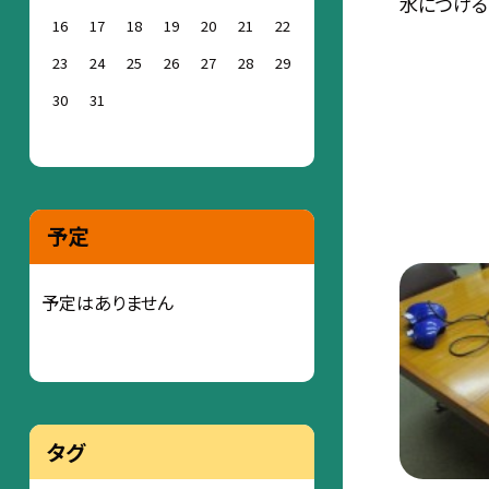
水につける..
16
17
18
19
20
21
22
23
24
25
26
27
28
29
30
31
予定
予定はありません
タグ