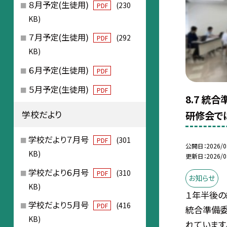
８月予定(生徒用)
(230
PDF
KB)
７月予定(生徒用)
(292
PDF
KB)
６月予定(生徒用)
PDF
５月予定(生徒用)
PDF
8.7 統
学校だより
研修会で
学校だより７月号
(301
PDF
公開日
2026/0
KB)
更新日
2026/0
学校だより６月号
(310
PDF
お知らせ
KB)
１年半後
学校だより５月号
(416
PDF
統合準備
KB)
れています。先