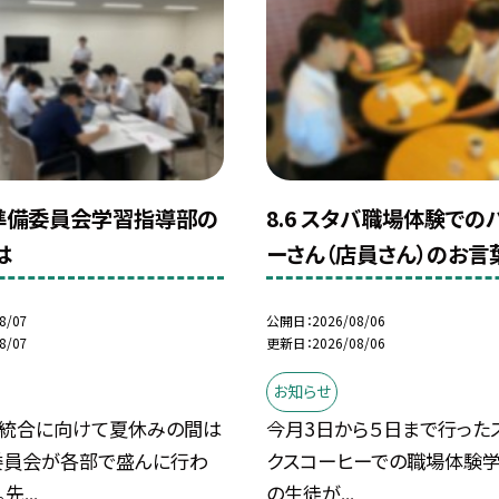
合準備委員会学習指導部の
8.6 スタバ職場体験での
は
ーさん（店員さん）のお言
8/07
公開日
2026/08/06
8/07
更新日
2026/08/06
お知らせ
の統合に向けて夏休みの間は
今月3日から５日まで行った
委員会が各部で盛んに行わ
クスコーヒーでの職場体験学
...
の生徒が...