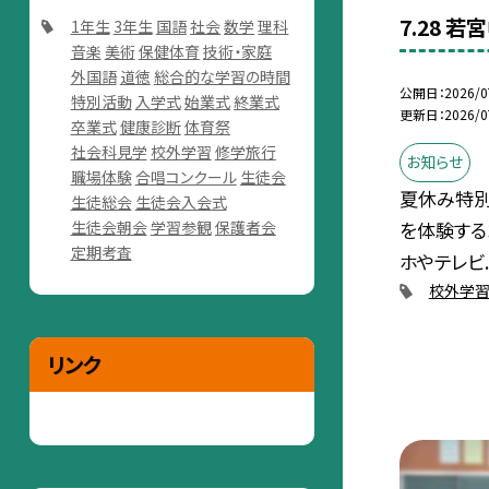
7.28 
1年生
3年生
国語
社会
数学
理科
音楽
美術
保健体育
技術・家庭
外国語
道徳
総合的な学習の時間
公開日
2026/0
特別活動
入学式
始業式
終業式
更新日
2026/0
卒業式
健康診断
体育祭
社会科見学
校外学習
修学旅行
お知らせ
職場体験
合唱コンクール
生徒会
夏休み特別
生徒総会
生徒会入会式
を体験する
生徒会朝会
学習参観
保護者会
定期考査
ホやテレビ..
校外学
リンク