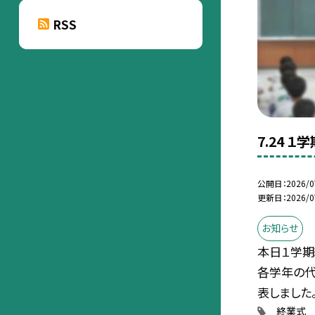
RSS
7.24 
公開日
2026/0
更新日
2026/0
お知らせ
本日１学期
各学年の代
表しました。.
終業式