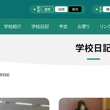
配色
文字
通常
白地
黒地
標
学校紹介
学校日記
予定
お便り
リン
学校日
校日記