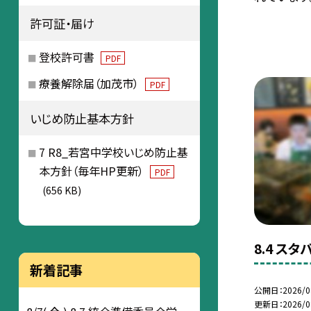
許可証・届け
登校許可書
PDF
療養解除届（加茂市）
PDF
いじめ防止基本方針
7 R8_若宮中学校いじめ防止基
本方針（毎年HP更新）
PDF
(656 KB)
8.4 ス
新着記事
公開日
2026/0
更新日
2026/0