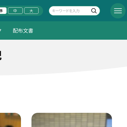
準
中
大
ク
配布文書
記