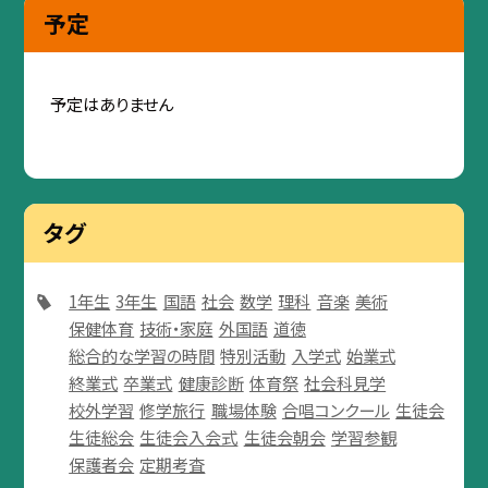
予定
予定はありません
タグ
1年生
3年生
国語
社会
数学
理科
音楽
美術
保健体育
技術・家庭
外国語
道徳
総合的な学習の時間
特別活動
入学式
始業式
終業式
卒業式
健康診断
体育祭
社会科見学
校外学習
修学旅行
職場体験
合唱コンクール
生徒会
生徒総会
生徒会入会式
生徒会朝会
学習参観
保護者会
定期考査