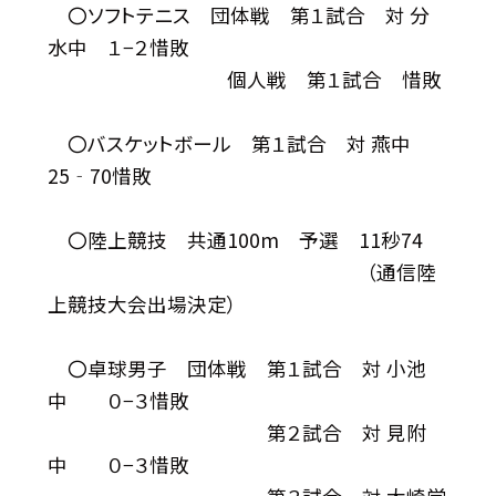
〇ソフトテニス 団体戦 第１試合 対 分
水中 １−２惜敗
個人戦 第１試合 惜敗
〇バスケットボール 第１試合 対 燕中
25‐70惜敗
〇陸上競技 共通100m 予選 11秒74
（通信陸
上競技大会出場決定）
〇卓球男子 団体戦 第１試合 対 小池
中 ０−３惜敗
第２試合 対 見附
中 ０−３惜敗