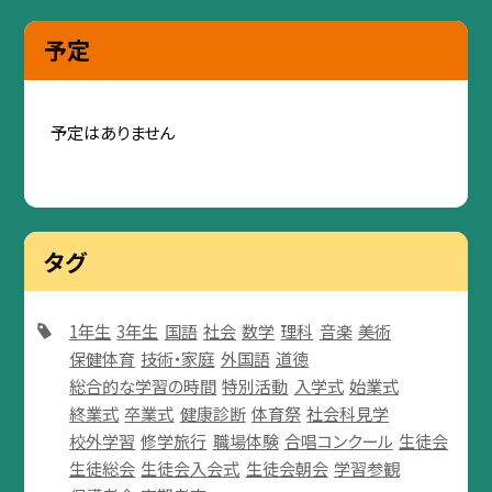
予定
予定はありません
タグ
1年生
3年生
国語
社会
数学
理科
音楽
美術
保健体育
技術・家庭
外国語
道徳
総合的な学習の時間
特別活動
入学式
始業式
終業式
卒業式
健康診断
体育祭
社会科見学
校外学習
修学旅行
職場体験
合唱コンクール
生徒会
生徒総会
生徒会入会式
生徒会朝会
学習参観