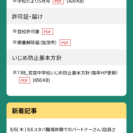
学校だより５月号
(416 KB)
PDF
許可証・届け
登校許可書
PDF
療養解除届（加茂市）
PDF
いじめ防止基本方針
7 R8_若宮中学校いじめ防止基本方針（毎年HP更新）
(656 KB)
PDF
新着記事
8/6( 木 ) 8.6 スタバ職場体験でのパートナーさん（店員さ