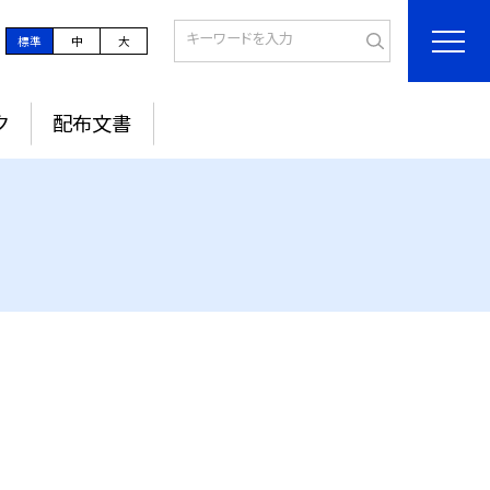
標準
中
大
ク
配布文書