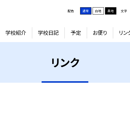
配色
通常
白地
黒地
文字
学校紹介
学校日記
予定
お便り
リン
リンク