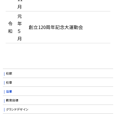
月
元
令
年
創立120周年記念大運動会
和
５
月
校歌
校章
沿革
教育目標
グランドデザイン