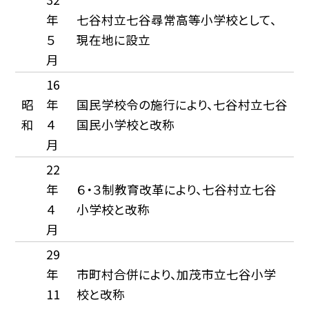
年
七谷村立七谷尋常高等小学校として、
５
現在地に設立
月
16
昭
年
国民学校令の施行により、七谷村立七谷
和
４
国民小学校と改称
月
22
年
６・３制教育改革により、七谷村立七谷
４
小学校と改称
月
29
年
市町村合併により、加茂市立七谷小学
11
校と改称