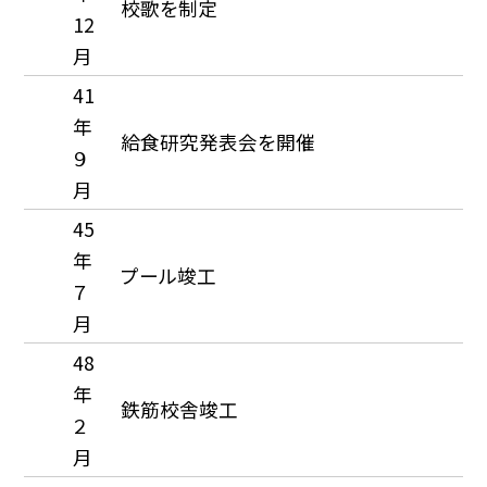
校歌を制定
12
月
41
年
給食研究発表会を開催
９
月
45
年
プール竣工
７
月
48
年
鉄筋校舎竣工
２
月