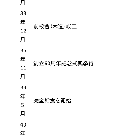
月
33
年
前校舎（木造）竣工
12
月
35
年
創立60周年記念式典挙行
11
月
39
年
完全給食を開始
５
月
40
年