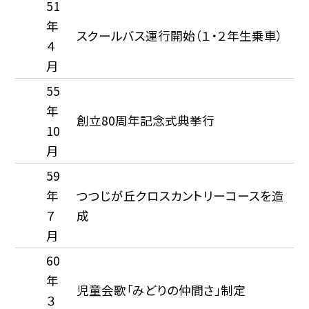
51
年
スクールバス運行開始（１・２年生乗車）
４
月
55
年
創立80周年記念式典挙行
10
月
59
年
つつじが丘クロスカントリーコースを造
７
成
月
60
年
児童会歌「みどりの仲間さ」制定
３