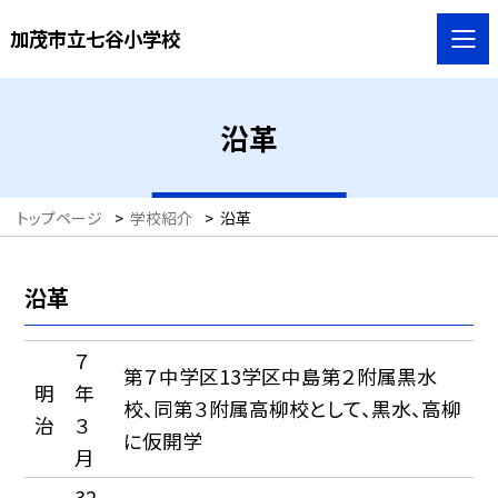
加茂市立七谷小学校
沿革
トップページ
>
学校紹介
>
沿革
沿革
７
第７中学区13学区中島第２附属黒水
明
年
校、同第３附属高柳校として、黒水、高柳
治
３
に仮開学
月
32