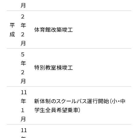
月
２
平
年
体育館改築竣工
成
２
月
５
年
特別教室棟竣工
２
月
11
年
新体制のスクールバス運行開始（小・中
１
学生全員希望乗車）
月
11