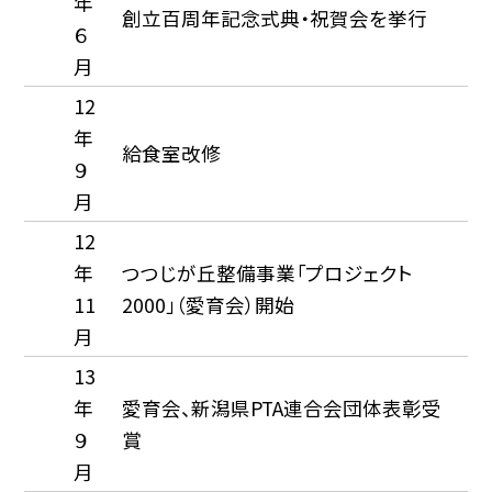
年
創立百周年記念式典・祝賀会を挙行
６
月
12
年
給食室改修
９
月
12
年
つつじが丘整備事業「プロジェクト
11
2000」（愛育会）開始
月
13
年
愛育会、新潟県PTA連合会団体表彰受
９
賞
月