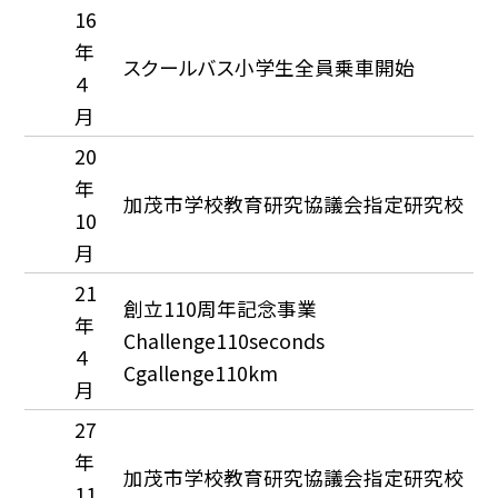
16
年
スクールバス小学生全員乗車開始
４
月
20
年
加茂市学校教育研究協議会指定研究校
10
月
21
創立110周年記念事業
年
Challenge110seconds
４
Cgallenge110km
月
27
年
加茂市学校教育研究協議会指定研究校
11